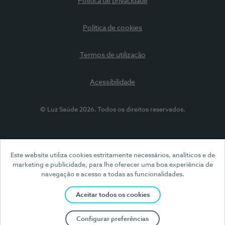
Política de privacidade
Política de cookies
Termos de utilização
Acessibilidade
© Luz Saúde 2026. Todos os direitos reservados.
Este website utiliza cookies estritamente necessários, analíticos e de
marketing e publicidade, para lhe oferecer uma boa experiência de
navegação e acesso a todas as funcionalidades.
Aceitar todos os cookies
Configurar preferências