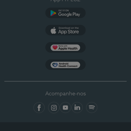
Google Play
App Store
Apple Health
Health Connect
Acompanhe-nos
Facebook
Instagram
YouTube
LinkedIn
Spotify