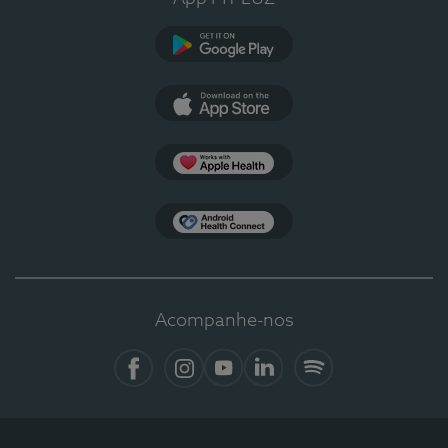
Google Play
App Store
Apple Health
Health Connect
Acompanhe-nos
Facebook
Instagram
YouTube
LinkedIn
Spotify