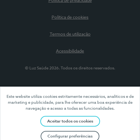
Política de privacidade
Política de cookies
Termos de utilização
Acessibilidade
© Luz Saúde 2026. Todos os direitos reservados.
Este website utiliza cookies estritamente necessários, analíticos e de
marketing e publicidade, para lhe oferecer uma boa experiência de
navegação e acesso a todas as funcionalidades.
Aceitar todos os cookies
Configurar preferências