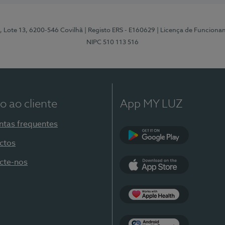
, Lote 13, 6200-546 Covilhã
| Registo ERS - E160629
| Licença de Funciona
NIPC 510 113 516
o ao cliente
App MY LUZ
ntas frequentes
ctos
Google Play
cte-nos
App Store
Apple Health