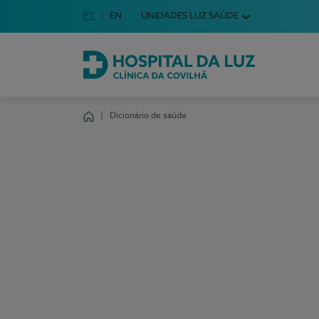
Idioma em Português
PT
English Language
EN
UNIDADES LUZ SAÚDE
Escolha o seu idioma
Hospital da Luz Clínica da Covilhã
Dicionário de saúde
Homepage