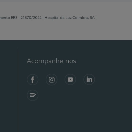
mento ERS - 21370/2022
| Hospital da Luz Coimbra, SA
|
Acompanhe-nos
Facebook
Instagram
YouTube
LinkedIn
Spotify