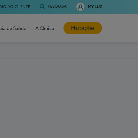
PESQUISA
OIO AO CLIENTE
MY LUZ
Marcações
uia de Saúde
A Clínica