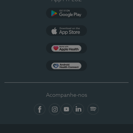
Google Play
App Store
Apple Health
Health Connect
Acompanhe-nos
Facebook
Instagram
YouTube
LinkedIn
Spotify