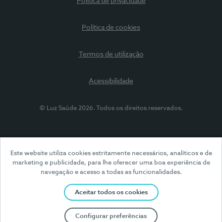
Política de privacidade
Política de cookies
Termos de utilização
Acessibilidade
© Luz Saúde 2026. Todos os direitos reservados.
Este website utiliza cookies estritamente necessários, analíticos e de
marketing e publicidade, para lhe oferecer uma boa experiência de
navegação e acesso a todas as funcionalidades.
Aceitar todos os cookies
Configurar preferências