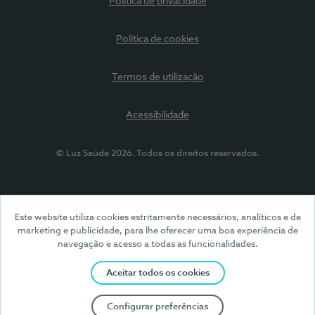
Política de privacidade
Política de cookies
Termos de utilização
Acessibilidade
© Luz Saúde 2026. Todos os direitos reservados.
Este website utiliza cookies estritamente necessários, analíticos e de
marketing e publicidade, para lhe oferecer uma boa experiência de
navegação e acesso a todas as funcionalidades.
Aceitar todos os cookies
Configurar preferências