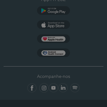
Google Play
App Store
Apple Health
Health Connect
Acompanhe-nos
Facebook
Instagram
YouTube
LinkedIn
Spotify