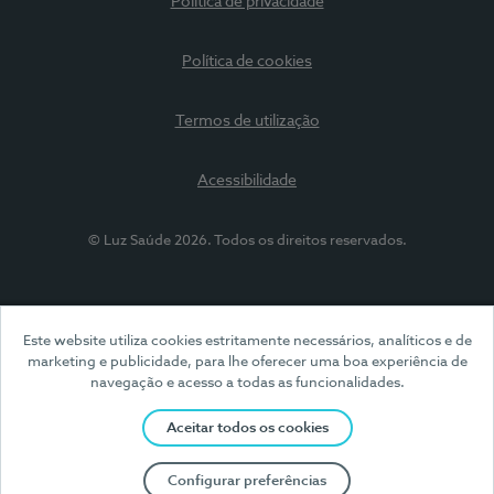
Política de privacidade
Política de cookies
Termos de utilização
Acessibilidade
© Luz Saúde 2026. Todos os direitos reservados.
Este website utiliza cookies estritamente necessários, analíticos e de
marketing e publicidade, para lhe oferecer uma boa experiência de
navegação e acesso a todas as funcionalidades.
Aceitar todos os cookies
Configurar preferências