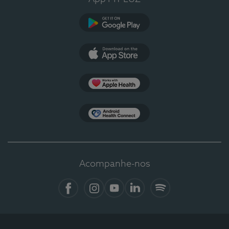
Google Play
App Store
Apple Health
Health Connect
Acompanhe-nos
Facebook
Instagram
YouTube
LinkedIn
Spotify