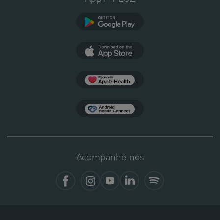
Google Play
App Store
Apple Health
Health Connect
Acompanhe-nos
Facebook
Instagram
YouTube
LinkedIn
Spotify