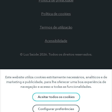
Política de privacidade
Política de cookies
Termos de utilização
Acessibilidade
© Luz Saúde 2026. Todos os direitos reservados.
Este website utiliza cookies estritamente necessários, analíticos e de
marketing e publicidade, para lhe oferecer uma boa experiência de
navegação e acesso a todas as funcionalidades.
Aceitar todos os cookies
Configurar preferências