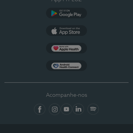
Google Play
App Store
Apple Health
Health Connect
Acompanhe-nos
Facebook
Instagram
YouTube
LinkedIn
Spotify