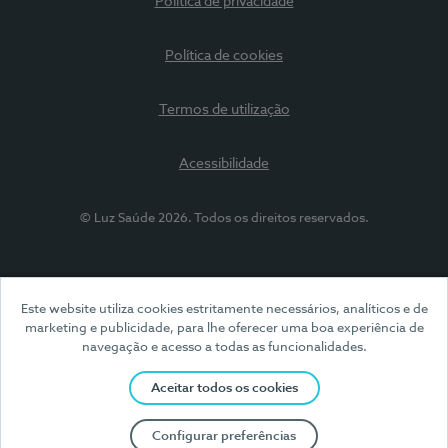
Política de privacidade
Política de cookies
Termos de utilização
Acessibilidade
© Luz Saúde 2026. Todos os direitos reservados.
Este website utiliza cookies estritamente necessários, analíticos e de
marketing e publicidade, para lhe oferecer uma boa experiência de
navegação e acesso a todas as funcionalidades.
Aceitar todos os cookies
Configurar preferências