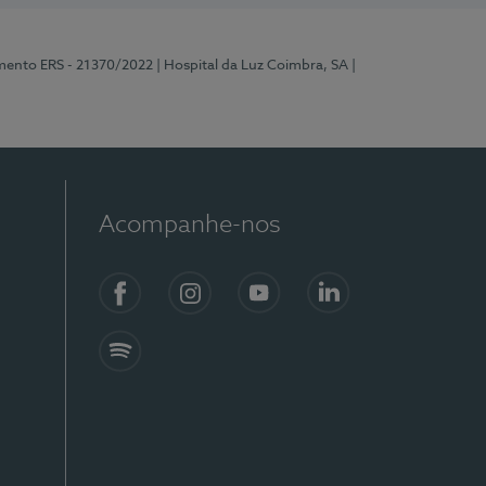
mento ERS - 21370/2022
| Hospital da Luz Coimbra, SA
|
Acompanhe-nos
Facebook
Instagram
YouTube
LinkedIn
Spotify