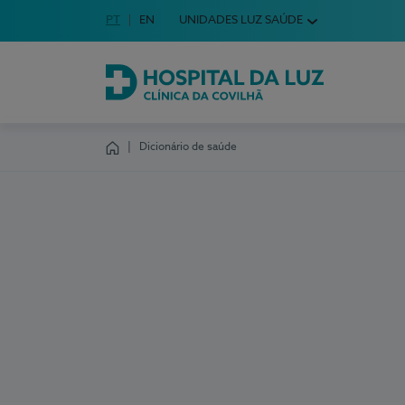
Idioma em Português
PT
English Language
EN
UNIDADES LUZ SAÚDE
Escolha o seu idioma
Hospital da Luz Clínica da Covilhã
Dicionário de saúde
Homepage