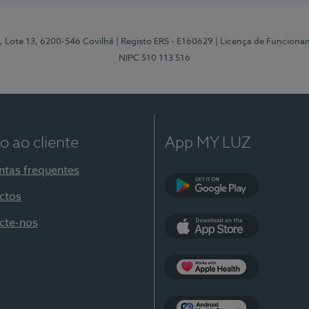
, Lote 13, 6200-546 Covilhã
| Registo ERS - E160629
| Licença de Funciona
NIPC 510 113 516
o ao cliente
App MY LUZ
ntas frequentes
ctos
Google Play
cte-nos
App Store
Apple Health