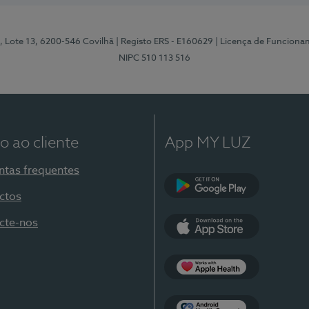
, Lote 13, 6200-546 Covilhã
| Registo ERS - E160629
| Licença de Funciona
NIPC 510 113 516
o ao cliente
App MY LUZ
ntas frequentes
ctos
Google Play
cte-nos
App Store
Apple Health