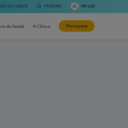
PESQUISA
OIO AO CLIENTE
MY LUZ
Marcações
uia de Saúde
A Clínica