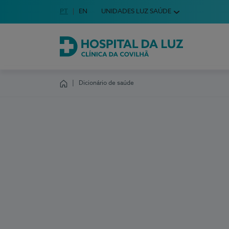
Idioma em Português
PT
English Language
EN
UNIDADES LUZ SAÚDE
Escolha o seu idioma
Hospital da Luz Clínica da Covilhã
Dicionário de saúde
Homepage