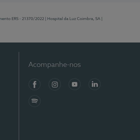
mento ERS - 21370/2022
| Hospital da Luz Coimbra, SA
|
Acompanhe-nos
Facebook
Instagram
YouTube
LinkedIn
Spotify