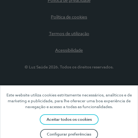
Política de privacidade
Política de cookies
Termos de utilização
Acessibilidade
© Luz Saúde 2026. Todos os direitos reservados.
Este website utiliza cookies estritamente necessários, analíticos e de
marketing e publicidade, para lhe oferecer uma boa experiência de
navegação e acesso a todas as funcionalidades.
Aceitar todos os cookies
Configurar preferências