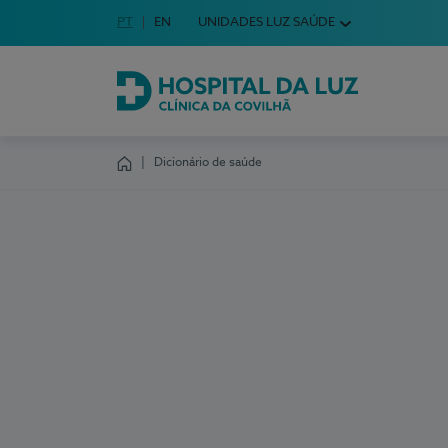
Idioma em Português
PT
English Language
EN
UNIDADES LUZ SAÚDE
Escolha o seu idioma
Hospital da Luz Clínica da Covilhã
Dicionário de saúde
Homepage