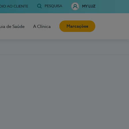
PESQUISA
OIO AO CLIENTE
MY LUZ
Marcações
uia de Saúde
A Clínica