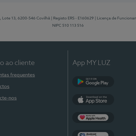
, Lote 13, 6200-546 Covilhã
| Registo ERS - E160629
| Licença de Funciona
NIPC 510 113 516
o ao cliente
App MY LUZ
ntas frequentes
ctos
Google Play
cte-nos
App Store
Apple Health