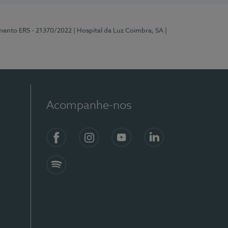
mento ERS - 21370/2022
| Hospital da Luz Coimbra, SA
|
Acompanhe-nos
Facebook
Instagram
YouTube
LinkedIn
Spotify