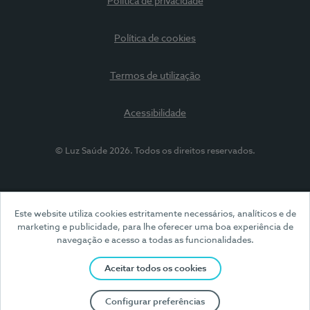
Política de privacidade
Política de cookies
Termos de utilização
Acessibilidade
© Luz Saúde 2026. Todos os direitos reservados.
Este website utiliza cookies estritamente necessários, analíticos e de
marketing e publicidade, para lhe oferecer uma boa experiência de
navegação e acesso a todas as funcionalidades.
Aceitar todos os cookies
Configurar preferências