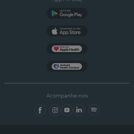
Google Play
App Store
Apple Health
Health Connect
Acompanhe-nos
Facebook
Instagram
YouTube
LinkedIn
Spotify