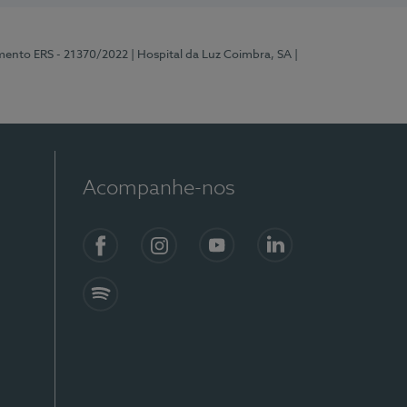
mento ERS - 21370/2022
| Hospital da Luz Coimbra, SA
|
Acompanhe-nos
Facebook
Instagram
YouTube
LinkedIn
Spotify