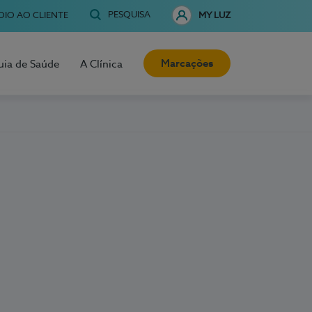
PESQUISA
OIO AO CLIENTE
MY LUZ
Marcações
uia de Saúde
A Clínica