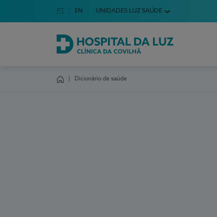
Idioma em Português
PT
English Language
EN
UNIDADES LUZ SAÚDE
Escolha o seu idioma
Hospital da Luz Clínica da Covilhã
Dicionário de saúde
Homepage