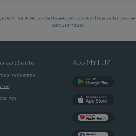
, Lote 13, 6200-546 Covilhã
| Registo ERS - E160629
| Licença de Funciona
NIPC 510 113 516
o ao cliente
App MY LUZ
ntas frequentes
ctos
Google Play
cte-nos
App Store
Apple Health