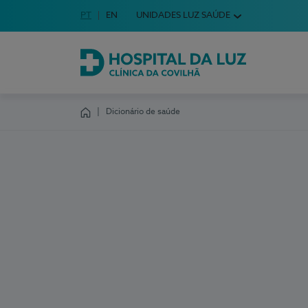
Idioma em Português
PT
English Language
EN
UNIDADES LUZ SAÚDE
Escolha o seu idioma
Hospital da Luz Clínica da Covilhã
Dicionário de saúde
Homepage