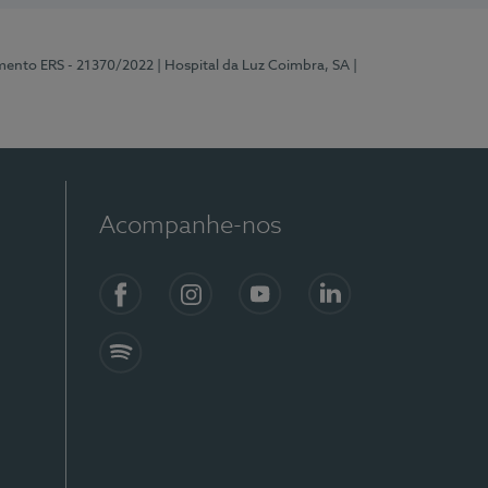
mento ERS - 21370/2022
| Hospital da Luz Coimbra, SA
|
Acompanhe-nos
Facebook
Instagram
YouTube
LinkedIn
Spotify