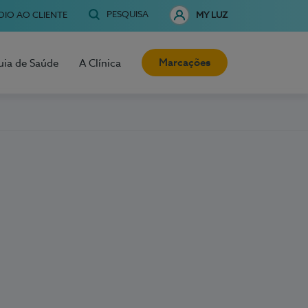
PESQUISA
OIO AO CLIENTE
MY LUZ
Marcações
uia de Saúde
A Clínica