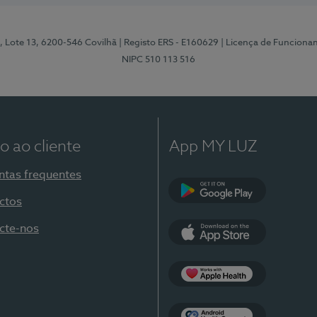
, Lote 13, 6200-546 Covilhã
| Registo ERS - E160629
| Licença de Funciona
NIPC 510 113 516
o ao cliente
App MY LUZ
ntas frequentes
ctos
Google Play
cte-nos
App Store
Apple Health