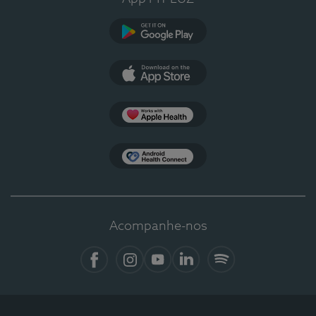
Google Play
App Store
Apple Health
Health Connect
Acompanhe-nos
Facebook
Instagram
YouTube
LinkedIn
Spotify