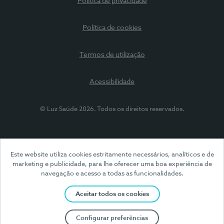
Política de privacidade
Política de cookies
Termos de utilização
Acessibilidade
© Luz Saúde 2026. Todos os direitos reservados.
Este website utiliza cookies estritamente necessários, analíticos e de
marketing e publicidade, para lhe oferecer uma boa experiência de
navegação e acesso a todas as funcionalidades.
Aceitar todos os cookies
Configurar preferências