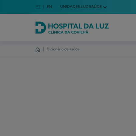
Idioma em Português
PT
English Language
EN
UNIDADES LUZ SAÚDE
Escolha o seu idioma
Hospital da Luz Clínica da Covilhã
Dicionário de saúde
Homepage