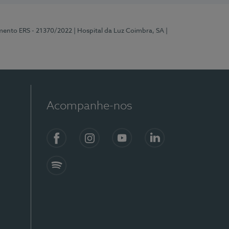
mento ERS - 21370/2022
| Hospital da Luz Coimbra, SA
|
Acompanhe-nos
Facebook
Instagram
YouTube
LinkedIn
Spotify