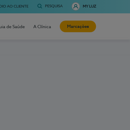
PESQUISA
OIO AO CLIENTE
MY LUZ
Marcações
uia de Saúde
A Clínica