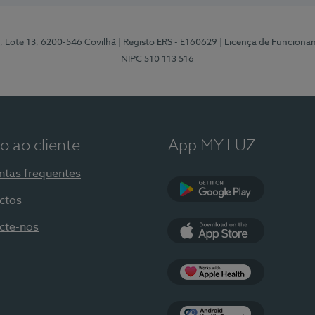
, Lote 13, 6200-546 Covilhã
| Registo ERS - E160629
| Licença de Funciona
NIPC 510 113 516
o ao cliente
App MY LUZ
ntas frequentes
ctos
Google Play
cte-nos
App Store
Apple Health