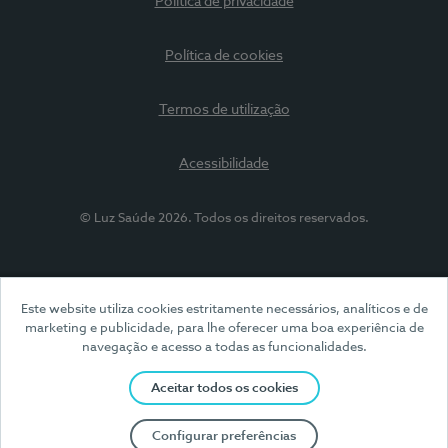
Política de privacidade
Política de cookies
Termos de utilização
Acessibilidade
© Luz Saúde 2026. Todos os direitos reservados.
Este website utiliza cookies estritamente necessários, analíticos e de
marketing e publicidade, para lhe oferecer uma boa experiência de
navegação e acesso a todas as funcionalidades.
Aceitar todos os cookies
Configurar preferências