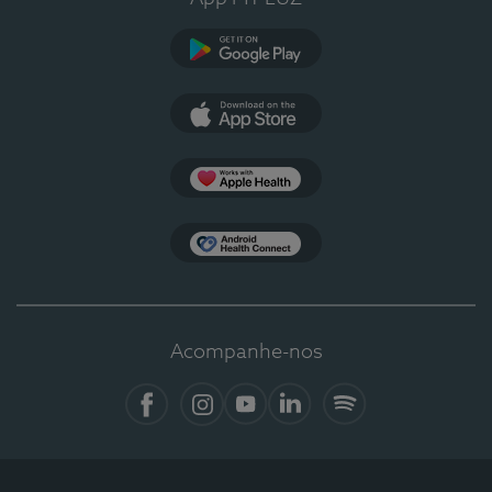
Google Play
App Store
Apple Health
Health Connect
Acompanhe-nos
Facebook
Instagram
YouTube
LinkedIn
Spotify