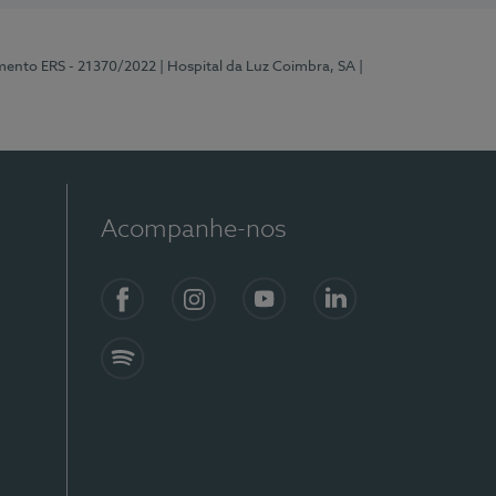
mento ERS - 21370/2022
| Hospital da Luz Coimbra, SA
|
Acompanhe-nos
Facebook
Instagram
YouTube
LinkedIn
Spotify