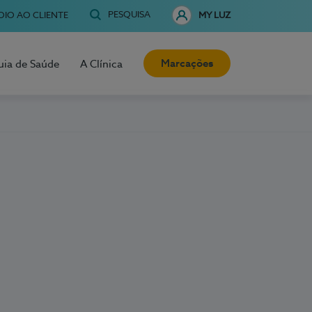
PESQUISA
OIO AO CLIENTE
MY LUZ
Marcações
uia de Saúde
A Clínica