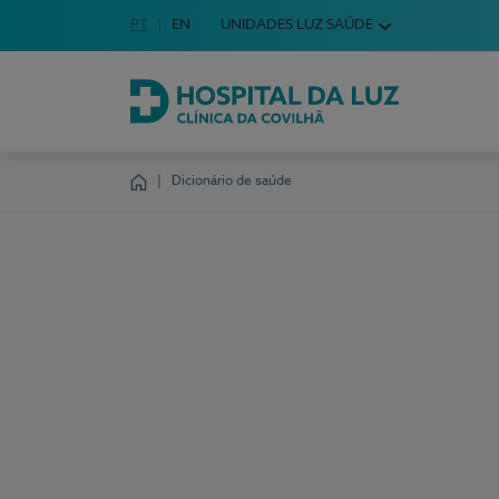
Idioma em Português
PT
English Language
EN
UNIDADES LUZ SAÚDE
Escolha o seu idioma
Hospital da Luz Clínica da Covilhã
Dicionário de saúde
Homepage