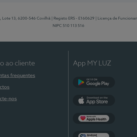
, Lote 13, 6200-546 Covilhã
| Registo ERS - E160629
| Licença de Funciona
NIPC 510 113 516
o ao cliente
App MY LUZ
ntas frequentes
ctos
Google Play
cte-nos
App Store
Apple Health