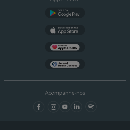
Google Play
App Store
Apple Health
Health Connect
Acompanhe-nos
Facebook
Instagram
YouTube
LinkedIn
Spotify