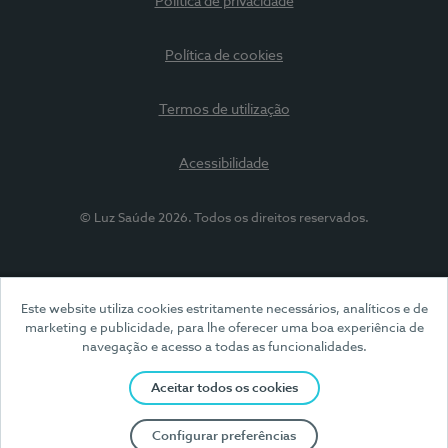
Política de privacidade
Política de cookies
Termos de utilização
Acessibilidade
© Luz Saúde 2026. Todos os direitos reservados.
Este website utiliza cookies estritamente necessários, analíticos e de
marketing e publicidade, para lhe oferecer uma boa experiência de
navegação e acesso a todas as funcionalidades.
Aceitar todos os cookies
Configurar preferências