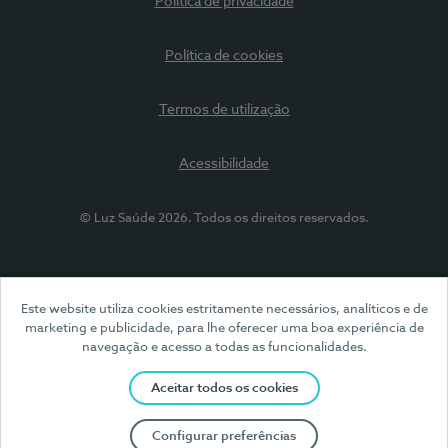
Política de privacidade
Política de cookies
Termos de utilização
Acessibilidade
© Luz Saúde 2026. Todos os direitos reservados.
Este website utiliza cookies estritamente necessários, analíticos e de
marketing e publicidade, para lhe oferecer uma boa experiência de
navegação e acesso a todas as funcionalidades.
Aceitar todos os cookies
Configurar preferências