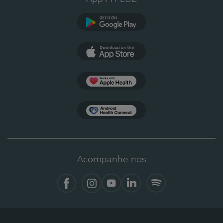
Google Play
App Store
Apple Health
Health Connect
Acompanhe-nos
Facebook
Instagram
YouTube
LinkedIn
Spotify