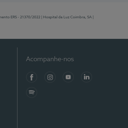
mento ERS - 21370/2022
| Hospital da Luz Coimbra, SA
|
Acompanhe-nos
Facebook
Instagram
YouTube
LinkedIn
Spotify