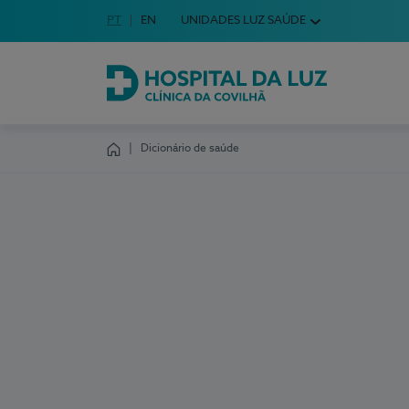
Idioma em Português
PT
English Language
EN
UNIDADES LUZ SAÚDE
Escolha o seu idioma
Hospital da Luz Clínica da Covilhã
Dicionário de saúde
Homepage