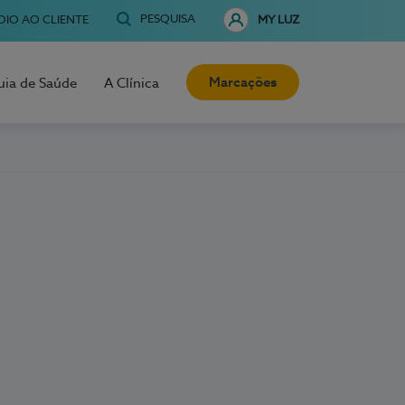
PESQUISA
OIO AO CLIENTE
MY LUZ
Marcações
uia de Saúde
A Clínica