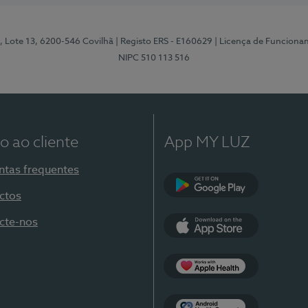
, Lote 13, 6200-546 Covilhã
| Registo ERS - E160629
| Licença de Funciona
NIPC 510 113 516
o ao cliente
App MY LUZ
ntas frequentes
ctos
Google Play
cte-nos
App Store
Apple Health