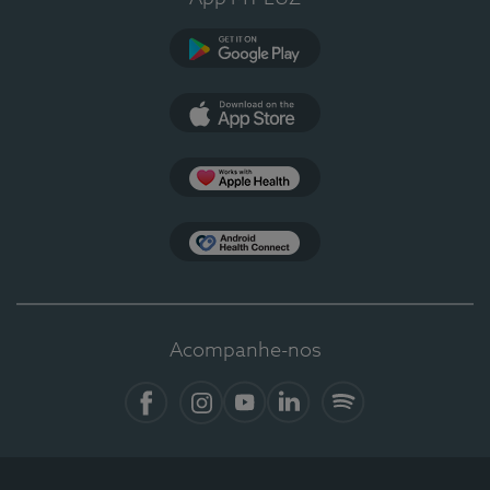
Google Play
App Store
Apple Health
Health Connect
Acompanhe-nos
Facebook
Instagram
YouTube
LinkedIn
Spotify