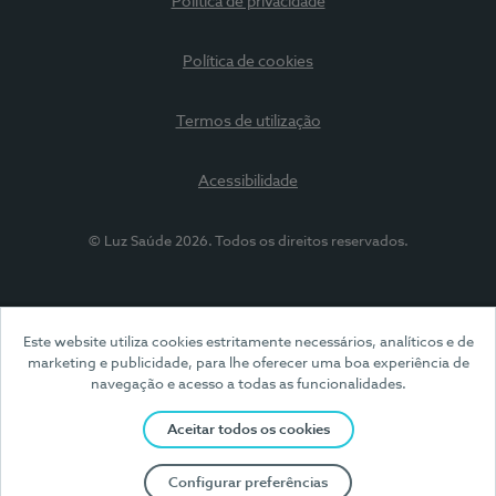
Política de privacidade
Política de cookies
Termos de utilização
Acessibilidade
© Luz Saúde 2026. Todos os direitos reservados.
Este website utiliza cookies estritamente necessários, analíticos e de
marketing e publicidade, para lhe oferecer uma boa experiência de
navegação e acesso a todas as funcionalidades.
Aceitar todos os cookies
Configurar preferências