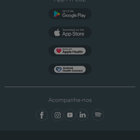
Google Play
App Store
Apple Health
Health Connect
Acompanhe-nos
Facebook
Instagram
YouTube
LinkedIn
Spotify