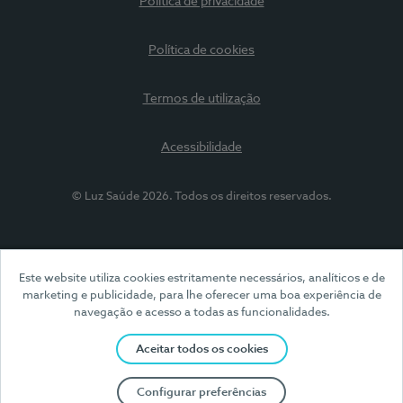
Política de privacidade
Política de cookies
Termos de utilização
Acessibilidade
© Luz Saúde 2026. Todos os direitos reservados.
Este website utiliza cookies estritamente necessários, analíticos e de
marketing e publicidade, para lhe oferecer uma boa experiência de
navegação e acesso a todas as funcionalidades.
Aceitar todos os cookies
Configurar preferências