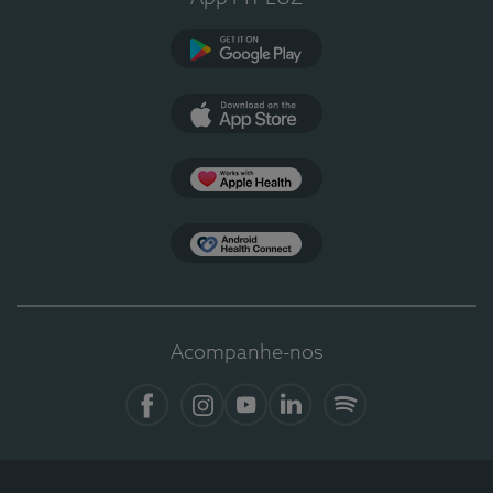
Google Play
App Store
Apple Health
Health Connect
Acompanhe-nos
Facebook
Instagram
YouTube
LinkedIn
Spotify