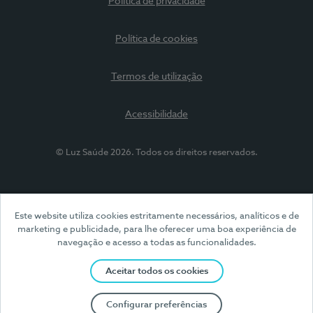
Política de privacidade
Política de cookies
Termos de utilização
Acessibilidade
© Luz Saúde 2026. Todos os direitos reservados.
Este website utiliza cookies estritamente necessários, analíticos e de
marketing e publicidade, para lhe oferecer uma boa experiência de
navegação e acesso a todas as funcionalidades.
Aceitar todos os cookies
Configurar preferências