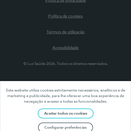
Política de privacidade
Política de cookies
Termos de utilização
Acessibilidade
© Luz Saúde 2026. Todos os direitos reservados.
Este website utiliza cookies estritamente necessários, analíticos e de
marketing e publicidade, para lhe oferecer uma boa experiência de
navegação e acesso a todas as funcionalidades.
Aceitar todos os cookies
Configurar preferências