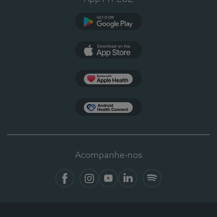
Google Play
App Store
Apple Health
Health Connect
Acompanhe-nos
Facebook
Instagram
YouTube
LinkedIn
Spotify