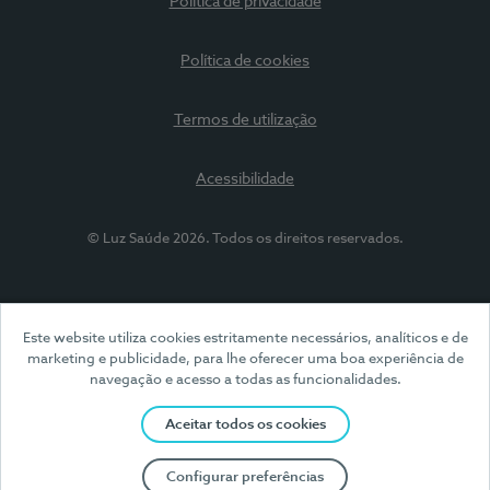
Política de privacidade
Política de cookies
Termos de utilização
Acessibilidade
© Luz Saúde 2026. Todos os direitos reservados.
Este website utiliza cookies estritamente necessários, analíticos e de
marketing e publicidade, para lhe oferecer uma boa experiência de
navegação e acesso a todas as funcionalidades.
Aceitar todos os cookies
Configurar preferências