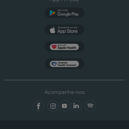
Google Play
App Store
Apple Health
Health Connect
Acompanhe-nos
Facebook
Instagram
YouTube
LinkedIn
Spotify