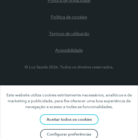
Política de privacidade
Política de cookies
Termos de utilização
Acessibilidade
© Luz Saúde 2026. Todos os direitos reservados.
Este website utiliza cookies estritamente necessários, analíticos e de
marketing e publicidade, para lhe oferecer uma boa experiência de
navegação e acesso a todas as funcionalidades.
Aceitar todos os cookies
Configurar preferências