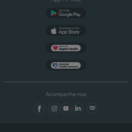
Google Play
App Store
Apple Health
Health Connect
Acompanhe-nos
Facebook
Instagram
YouTube
LinkedIn
Spotify