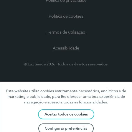
Política de privacidade
Política de cookies
Termos de utilização
Acessibilidade
© Luz Saúde 2026. Todos os direitos reservados.
Este website utiliza cookies estritamente necessários, analíticos e de
marketing e publicidade, para lhe oferecer uma boa experiência de
navegação e acesso a todas as funcionalidades.
Aceitar todos os cookies
Configurar preferências