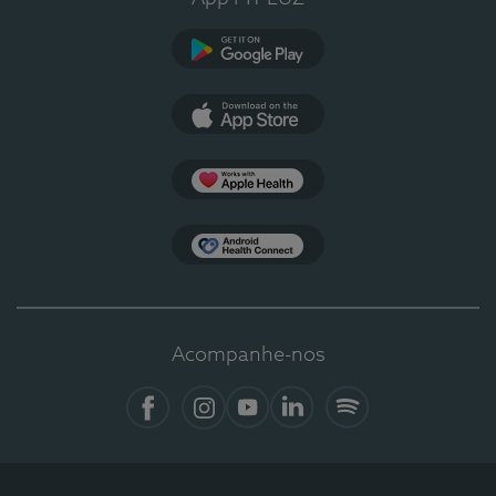
Google Play
App Store
Apple Health
Health Connect
Acompanhe-nos
Facebook
Instagram
YouTube
LinkedIn
Spotify