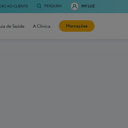
PESQUISA
OIO AO CLIENTE
MY LUZ
Marcações
uia de Saúde
A Clínica