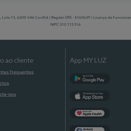
, Lote 13, 6200-546 Covilhã
| Registo ERS - E160629
| Licença de Funciona
NIPC 510 113 516
o ao cliente
App MY LUZ
ntas frequentes
ctos
Google Play
cte-nos
App Store
Apple Health