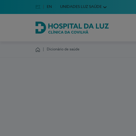
Idioma em Português
PT
English Language
EN
UNIDADES LUZ SAÚDE
Escolha o seu idioma
Hospital da Luz Clínica da Covilhã
Dicionário de saúde
Homepage