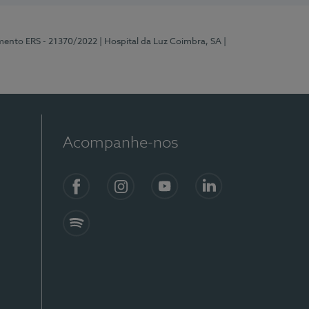
mento ERS - 21370/2022
| Hospital da Luz Coimbra, SA
|
Acompanhe-nos
Facebook
Instagram
YouTube
LinkedIn
Spotify