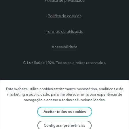
Política de privacidade
Política de cookies
Termos de utilização
Acessibilidade
© Luz Saúde 2026. Todos os direitos reservados.
Este website utiliza cookies estritamente necessários, analíticos e de
marketing e publicidade, para lhe oferecer uma boa experiência de
navegação e acesso a todas as funcionalidades.
Aceitar todos os cookies
Configurar preferências