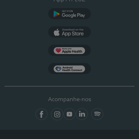
Google Play
App Store
Apple Health
Health Connect
Acompanhe-nos
Facebook
Instagram
YouTube
LinkedIn
Spotify