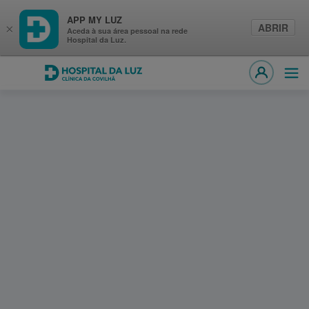
APP MY LUZ
ABRIR
×
Aceda à sua área pessoal na rede
Hospital da Luz.
Hospital da Luz Clínica da Covilhã
Abri
MY LUZ