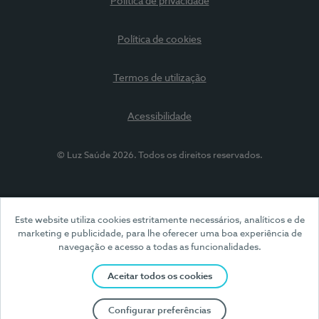
Política de privacidade
Política de cookies
Termos de utilização
Acessibilidade
© Luz Saúde 2026. Todos os direitos reservados.
Este website utiliza cookies estritamente necessários, analíticos e de
marketing e publicidade, para lhe oferecer uma boa experiência de
navegação e acesso a todas as funcionalidades.
Aceitar todos os cookies
Configurar preferências