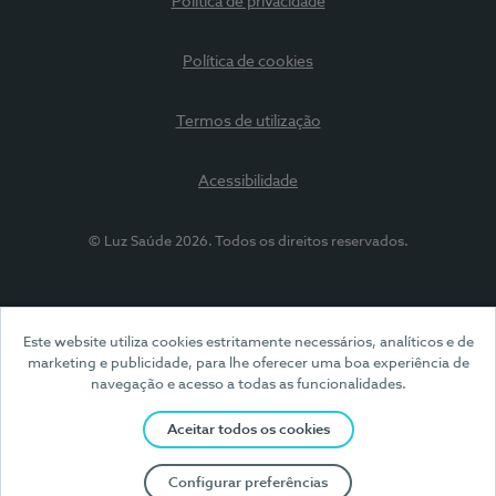
Política de privacidade
Política de cookies
Termos de utilização
Acessibilidade
© Luz Saúde 2026. Todos os direitos reservados.
Este website utiliza cookies estritamente necessários, analíticos e de
marketing e publicidade, para lhe oferecer uma boa experiência de
navegação e acesso a todas as funcionalidades.
Aceitar todos os cookies
Configurar preferências