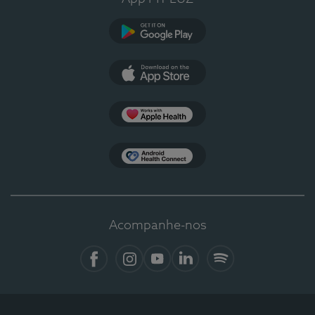
Google Play
App Store
Apple Health
Health Connect
Acompanhe-nos
Facebook
Instagram
YouTube
LinkedIn
Spotify