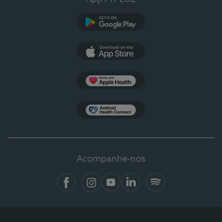
Google Play
App Store
Apple Health
Health Connect
Acompanhe-nos
Facebook
Instagram
YouTube
LinkedIn
Spotify