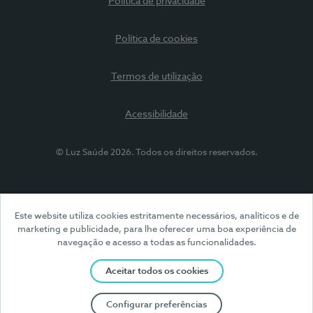
Política de privacidade
Política de cookies
Termos de utilização
Acessibilidade
© Luz Saúde 2026. Todos os direitos reservados.
Este website utiliza cookies estritamente necessários, analíticos e de
marketing e publicidade, para lhe oferecer uma boa experiência de
navegação e acesso a todas as funcionalidades.
Aceitar todos os cookies
Configurar preferências