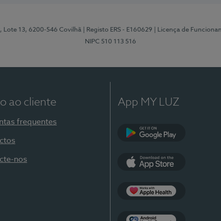
, Lote 13, 6200-546 Covilhã
| Registo ERS - E160629
| Licença de Funciona
NIPC 510 113 516
o ao cliente
App MY LUZ
ntas frequentes
ctos
Google Play
cte-nos
App Store
Apple Health