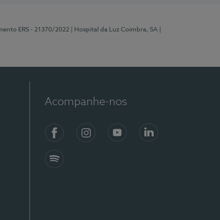
mento ERS - 21370/2022
| Hospital da Luz Coimbra, SA
|
Acompanhe-nos
Facebook
Instagram
YouTube
LinkedIn
Spotify