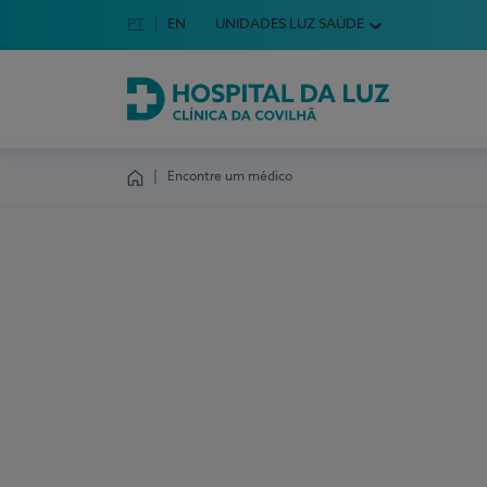
Idioma em Português
PT
English Language
EN
UNIDADES LUZ SAÚDE
Escolha o seu idioma
Hospital da Luz Clínica da Covilhã
Encontre um médico
Homepage