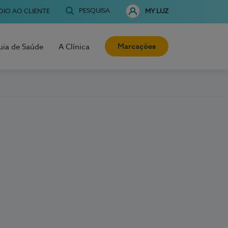
PESQUISA
OIO AO CLIENTE
MY LUZ
Marcações
uia de Saúde
A Clínica