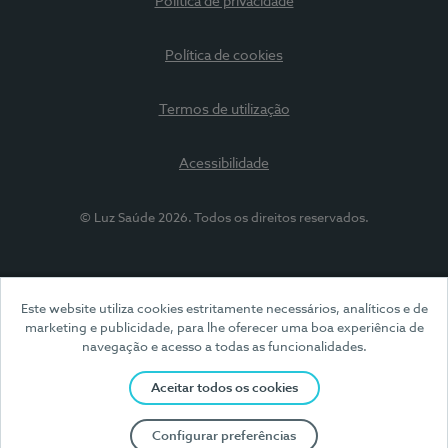
Política de privacidade
Política de cookies
Termos de utilização
Acessibilidade
© Luz Saúde 2026. Todos os direitos reservados.
Este website utiliza cookies estritamente necessários, analíticos e de
marketing e publicidade, para lhe oferecer uma boa experiência de
navegação e acesso a todas as funcionalidades.
Aceitar todos os cookies
Configurar preferências