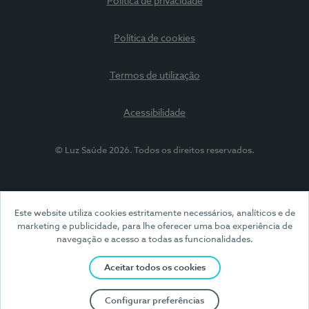
Política de privacidade
Política de cookies
Termos de utilização
Acessibilidade
© Luz Saúde 2026. Todos os direitos reservados.
Este website utiliza cookies estritamente necessários, analíticos e de
marketing e publicidade, para lhe oferecer uma boa experiência de
navegação e acesso a todas as funcionalidades.
Aceitar todos os cookies
Configurar preferências