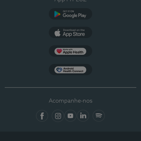
Google Play
App Store
Apple Health
Health Connect
Acompanhe-nos
Facebook
Instagram
YouTube
LinkedIn
Spotify