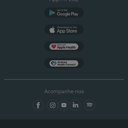
Google Play
App Store
Apple Health
Health Connect
Acompanhe-nos
Facebook
Instagram
YouTube
LinkedIn
Spotify