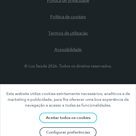
Política de privacidade
Política de cookies
Termos de utilização
Acessibilidade
© Luz Saúde 2026. Todos os direitos reservados.
Este website utiliza cookies estritamente necessários, analíticos e de
marketing e publicidade, para lhe oferecer uma boa experiência de
navegação e acesso a todas as funcionalidades.
Aceitar todos os cookies
Configurar preferências