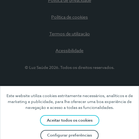
Política de privacidade
Política de cookies
Termos de utilização
Acessibilidade
© Luz Saúde 2026. Todos os direitos reservados.
Este website utiliza cookies estritamente necessários, analíticos e de
marketing e publicidade, para lhe oferecer uma boa experiência de
navegação e acesso a todas as funcionalidades.
Aceitar todos os cookies
Configurar preferências