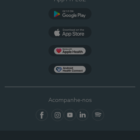
Google Play
App Store
Apple Health
Health Connect
Acompanhe-nos
Facebook
Instagram
YouTube
LinkedIn
Spotify