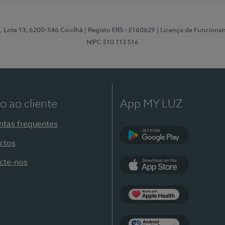
, Lote 13, 6200-546 Covilhã
| Registo ERS - E160629
| Licença de Funciona
NIPC 510 113 516
o ao cliente
App MY LUZ
ntas frequentes
ctos
Google Play
cte-nos
App Store
Apple Health