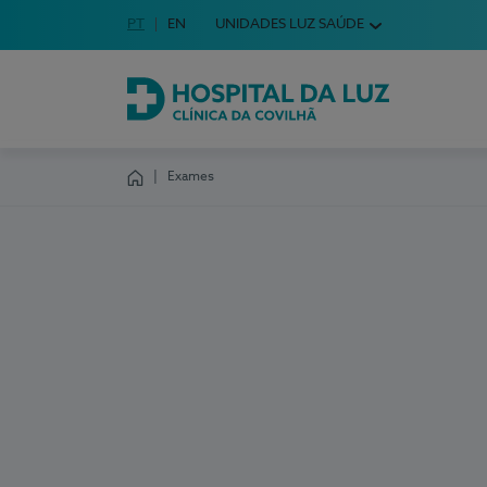
Idioma em Português
PT
English Language
EN
UNIDADES LUZ SAÚDE
Escolha o seu idioma
Hospital da Luz Clínica da Covilhã
Exames
Homepage