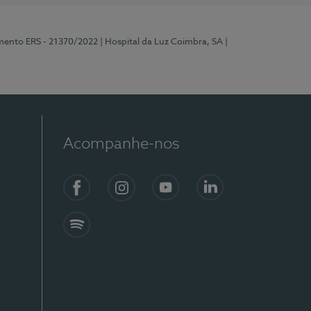
mento ERS - 21370/2022
| Hospital da Luz Coimbra, SA
|
Acompanhe-nos
Facebook
Instagram
YouTube
LinkedIn
Spotify