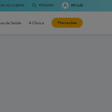
PESQUISA
OIO AO CLIENTE
MY LUZ
Marcações
uia de Saúde
A Clínica