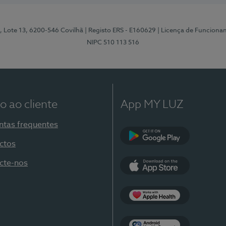
, Lote 13, 6200-546 Covilhã
| Registo ERS - E160629
| Licença de Funciona
NIPC 510 113 516
o ao cliente
App MY LUZ
ntas frequentes
ctos
Google Play
cte-nos
App Store
Apple Health