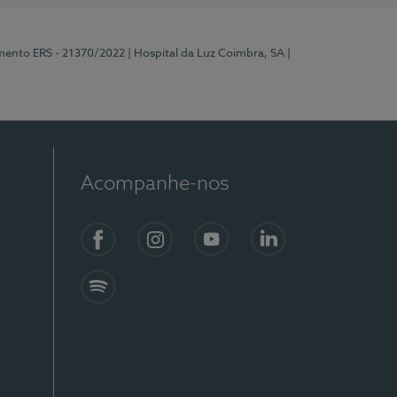
mento ERS - 21370/2022
| Hospital da Luz Coimbra, SA
|
Acompanhe-nos
Facebook
Instagram
YouTube
LinkedIn
Spotify