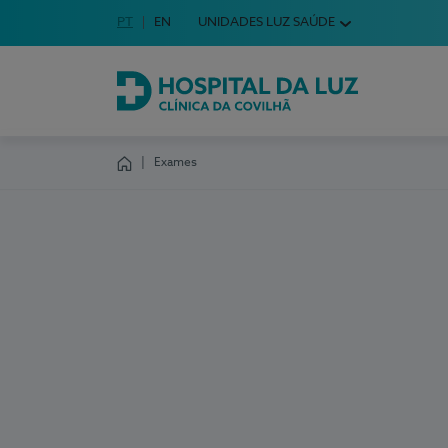
Idioma em Português
PT
English Language
EN
UNIDADES LUZ SAÚDE
Escolha o seu idioma
Hospital da Luz Clínica da Covilhã
Exames
Homepage