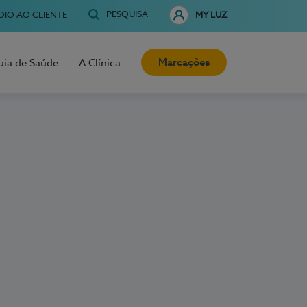
PESQUISA
OIO AO CLIENTE
MY LUZ
Marcações
uia de Saúde
A Clínica