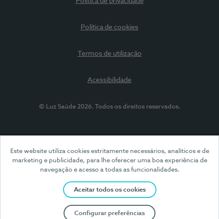
Política de privacidade
Política de cookies
Termos de utilização
Acessibilidade
© Luz Saúde 2026. Todos os direitos reservados.
Este website utiliza cookies estritamente necessários, analíticos e de
marketing e publicidade, para lhe oferecer uma boa experiência de
navegação e acesso a todas as funcionalidades.
Aceitar todos os cookies
Configurar preferências