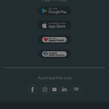
Google Play
App Store
Apple Health
Health Connect
Acompanhe-nos
Facebook
Instagram
YouTube
LinkedIn
Spotify