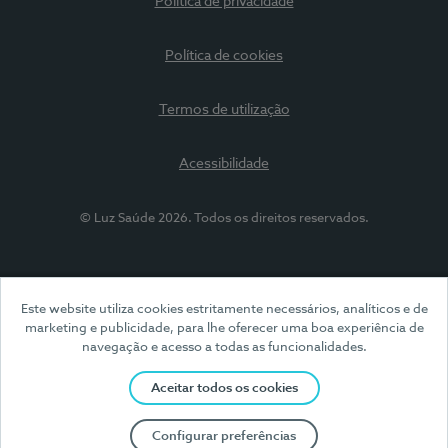
Política de privacidade
Política de cookies
Termos de utilização
Acessibilidade
© Luz Saúde 2026. Todos os direitos reservados.
Este website utiliza cookies estritamente necessários, analíticos e de
marketing e publicidade, para lhe oferecer uma boa experiência de
navegação e acesso a todas as funcionalidades.
Aceitar todos os cookies
Configurar preferências