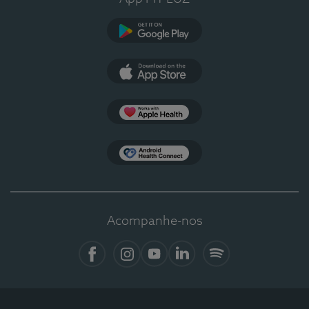
Google Play
App Store
Apple Health
Health Connect
Acompanhe-nos
Facebook
Instagram
YouTube
LinkedIn
Spotify