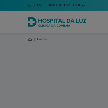
Idioma em Português
PT
English Language
EN
UNIDADES LUZ SAÚDE
Escolha o seu idioma
Hospital da Luz Clínica da Covilhã
Exames
Homepage