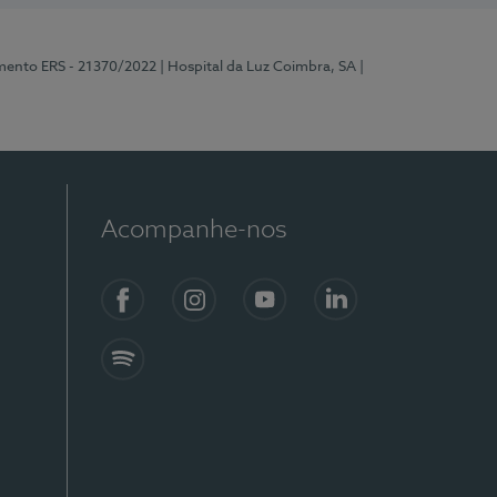
mento ERS - 21370/2022
| Hospital da Luz Coimbra, SA
|
Acompanhe-nos
Facebook
Instagram
YouTube
LinkedIn
Spotify