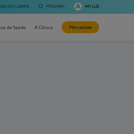
PESQUISA
OIO AO CLIENTE
MY LUZ
Marcações
uia de Saúde
A Clínica