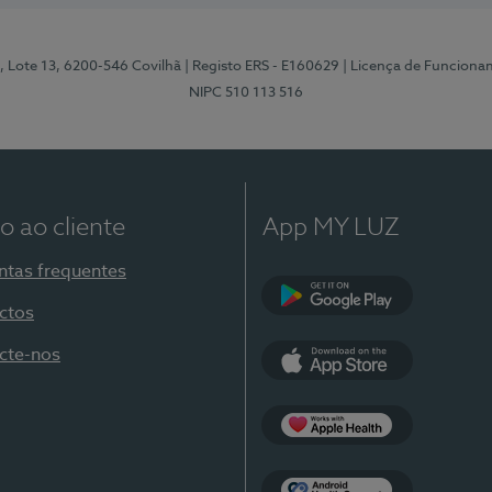
, Lote 13, 6200-546 Covilhã
| Registo ERS - E160629
| Licença de Funciona
NIPC 510 113 516
o ao cliente
App MY LUZ
ntas frequentes
ctos
Google Play
cte-nos
App Store
Apple Health