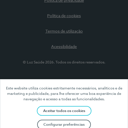
Política de privacidade
Política de cookies
Termos de utilização
Acessibilidade
© Luz Saúde 2026. Todos os direitos reservados.
Este website utiliza cookies estritamente necessários, analíticos e de
marketing e publicidade, para lhe oferecer uma boa experiência de
navegação e acesso a todas as funcionalidades.
Aceitar todos os cookies
Configurar preferências