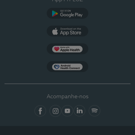
Google Play
App Store
Apple Health
Health Connect
Acompanhe-nos
Facebook
Instagram
YouTube
LinkedIn
Spotify