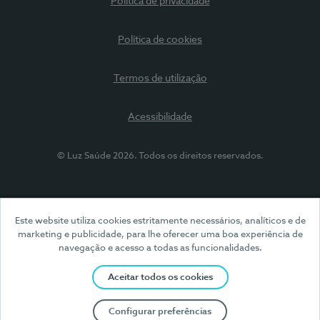
Política de privacidade
Política de cookies
Termos de utilização
Acessibilidade
© Luz Saúde 2026. Todos os direitos reservados.
Este website utiliza cookies estritamente necessários, analíticos e de
marketing e publicidade, para lhe oferecer uma boa experiência de
navegação e acesso a todas as funcionalidades.
Aceitar todos os cookies
Configurar preferências