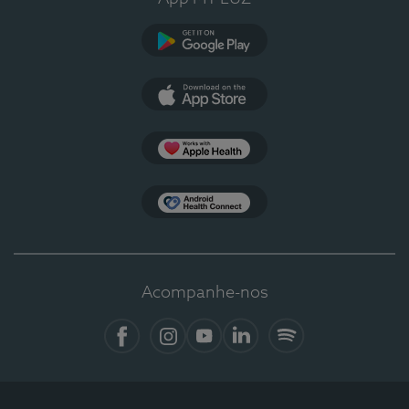
Google Play
App Store
Apple Health
Health Connect
Acompanhe-nos
Facebook
Instagram
YouTube
LinkedIn
Spotify