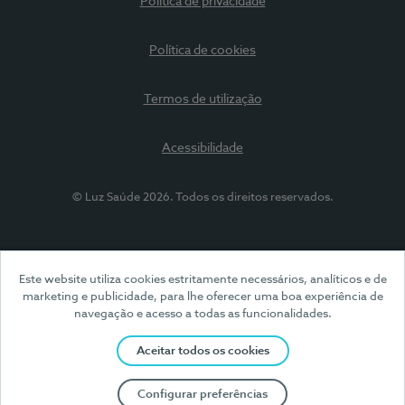
Política de privacidade
Política de cookies
Termos de utilização
Acessibilidade
© Luz Saúde 2026. Todos os direitos reservados.
Este website utiliza cookies estritamente necessários, analíticos e de
marketing e publicidade, para lhe oferecer uma boa experiência de
navegação e acesso a todas as funcionalidades.
Aceitar todos os cookies
Configurar preferências