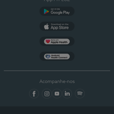
Google Play
App Store
Apple Health
Health Connect
Acompanhe-nos
Facebook
Instagram
YouTube
LinkedIn
Spotify