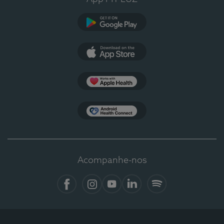
Google Play
App Store
Apple Health
Health Connect
Acompanhe-nos
Facebook
Instagram
YouTube
LinkedIn
Spotify