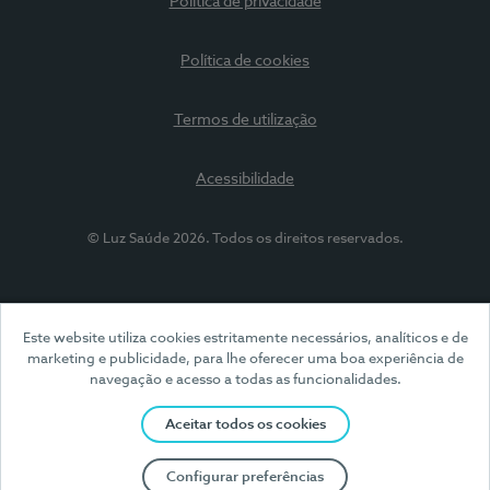
Política de privacidade
Política de cookies
Termos de utilização
Acessibilidade
© Luz Saúde 2026. Todos os direitos reservados.
Este website utiliza cookies estritamente necessários, analíticos e de
marketing e publicidade, para lhe oferecer uma boa experiência de
navegação e acesso a todas as funcionalidades.
Aceitar todos os cookies
Configurar preferências