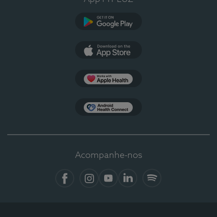
Google Play
App Store
Apple Health
Health Connect
Acompanhe-nos
Facebook
Instagram
YouTube
LinkedIn
Spotify