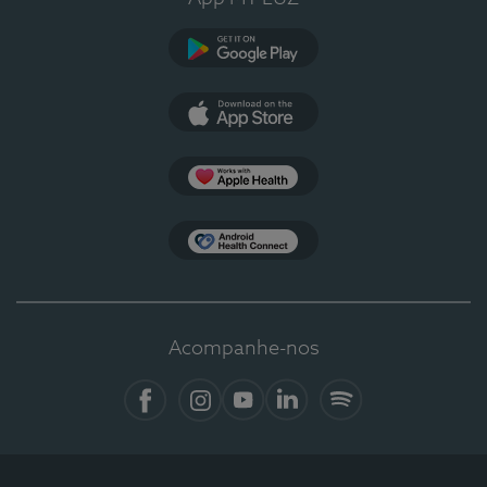
Google Play
App Store
Apple Health
Health Connect
Acompanhe-nos
Facebook
Instagram
YouTube
LinkedIn
Spotify