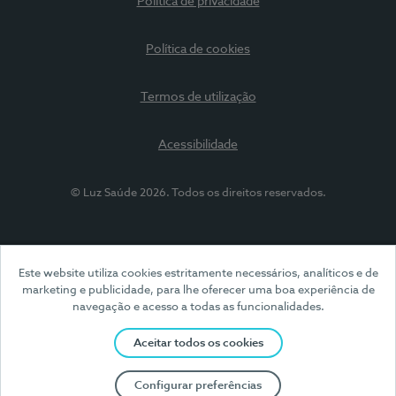
Política de privacidade
Política de cookies
Termos de utilização
Acessibilidade
© Luz Saúde 2026. Todos os direitos reservados.
Este website utiliza cookies estritamente necessários, analíticos e de
marketing e publicidade, para lhe oferecer uma boa experiência de
navegação e acesso a todas as funcionalidades.
Aceitar todos os cookies
Configurar preferências